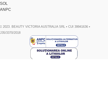
SOL
ANPC
2023. BEAUTY VICTORIA AUSTRALIA SRL • CUI 39941636 •
J35/3370/2018
Toate drepturile rezervate. Materialele de pe acest site sunt supuse
drepturilor de autor si nu pot fi reproduse fara acordul scris al autorului.
Facebook
Email
WhatsApp
0720.726.137
Produse
Search