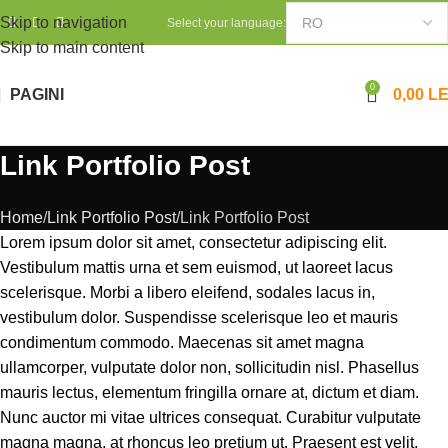
Skip to navigation
Select your language:
Skip to main content
0
PAGINI
0,00
LE
Link Portfolio Post
Home
Link Portfolio Post
Link Portfolio Post
Lorem ipsum dolor sit amet, consectetur adipiscing elit.
Vestibulum mattis urna et sem euismod, ut laoreet lacus
scelerisque. Morbi a libero eleifend, sodales lacus in,
vestibulum dolor. Suspendisse scelerisque leo et mauris
condimentum commodo. Maecenas sit amet magna
ullamcorper, vulputate dolor non, sollicitudin nisl. Phasellus
mauris lectus, elementum fringilla ornare at, dictum et diam.
Nunc auctor mi vitae ultrices consequat. Curabitur vulputate
magna magna, at rhoncus leo pretium ut. Praesent est velit,