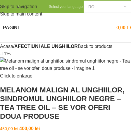
Skip to navigation
Select your language:
Skip to main content
PAGINI
0,00
L
Acasa
AFECTIUNI ALE UNGHIILOR
Back to products
-11%
Click to enlarge
MELANOM MALIGN AL UNGHIILOR,
SINDROMUL UNGHIILOR NEGRE –
TEA TREE OIL – SE VOR OFERI
DOUA PRODUSE
400,00
lei
450,00
lei