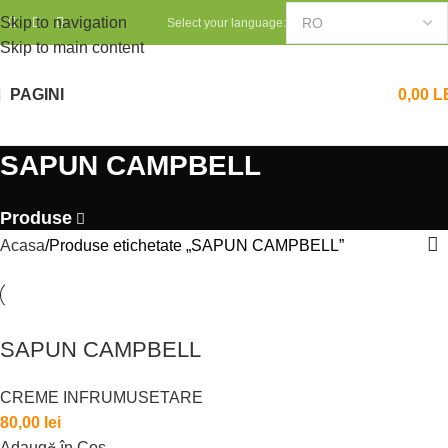
Skip to navigation
Select your language:
Skip to main content
PAGINI
0,00
L
SAPUN CAMPBELL
Produse
Acasa
Produse etichetate „SAPUN CAMPBELL”
SAPUN CAMPBELL
CREME INFRUMUSETARE
80,00
lei
Adaugă în Coș