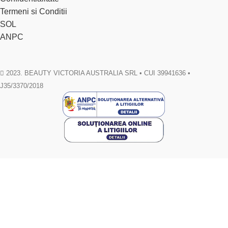
Termeni si Conditii
SOL
ANPC
2023. BEAUTY VICTORIA AUSTRALIA SRL • CUI 39941636 •
J35/3370/2018
Toate drepturile rezervate. Materialele de pe acest site sunt supuse
drepturilor de autor si nu pot fi reproduse fara acordul scris al autorului.
Facebook
Email
WhatsApp