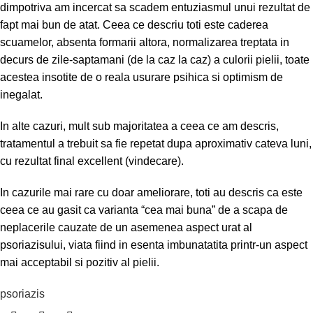
dimpotriva am incercat sa scadem entuziasmul unui rezultat de
fapt mai bun de atat. Ceea ce descriu toti este caderea
scuamelor, absenta formarii altora, normalizarea treptata in
decurs de zile-saptamani (de la caz la caz) a culorii pielii, toate
acestea insotite de o reala usurare psihica si optimism de
inegalat.
In alte cazuri, mult sub majoritatea a ceea ce am descris,
tratamentul a trebuit sa fie repetat dupa aproximativ cateva luni,
cu rezultat final excellent (vindecare).
In cazurile mai rare cu doar ameliorare, toti au descris ca este
ceea ce au gasit ca varianta “cea mai buna” de a scapa de
neplacerile cauzate de un asemenea aspect urat al
psoriazisului, viata fiind in esenta imbunatatita printr-un aspect
mai acceptabil si pozitiv al pielii.
psoriazis