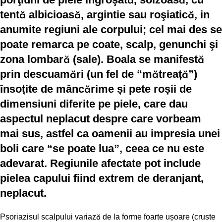
tentă albicioasă, argintie sau roşiatică, in
anumite regiuni ale corpului; cel mai des se
poate remarca pe coate, scalp, genunchi şi
zona lombară (sale). Boala se manifestă
prin descuamări (un fel de “mătreață”)
însoțite de mâncărime și pete roșii de
dimensiuni diferite pe piele, care dau
aspectul neplacut despre care vorbeam
mai sus, astfel ca oamenii au impresia unei
boli care “se poate lua”, ceea ce nu este
adevarat. Regiunile afectate pot include
pielea capului fiind extrem de deranjant,
neplacut.
Psoriazisul scalpului variază de la forme foarte ușoare (cruste