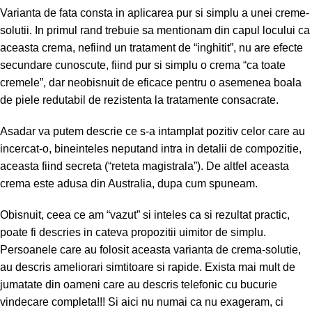
Varianta de fata consta in aplicarea pur si simplu a unei creme-
solutii. In primul rand trebuie sa mentionam din capul locului ca
aceasta crema, nefiind un tratament de “inghitit”, nu are efecte
secundare cunoscute, fiind pur si simplu o crema “ca toate
cremele”, dar neobisnuit de eficace pentru o asemenea boala
de piele redutabil de rezistenta la tratamente consacrate.
Asadar va putem descrie ce s-a intamplat pozitiv celor care au
incercat-o, bineinteles neputand intra in detalii de compozitie,
aceasta fiind secreta (“reteta magistrala”). De altfel aceasta
crema este adusa din Australia, dupa cum spuneam.
Obisnuit, ceea ce am “vazut” si inteles ca si rezultat practic,
poate fi descries in cateva propozitii uimitor de simplu.
Persoanele care au folosit aceasta varianta de crema-solutie,
au descris ameliorari simtitoare si rapide. Exista mai mult de
jumatate din oameni care au descris telefonic cu bucurie
vindecare completa!!! Si aici nu numai ca nu exageram, ci