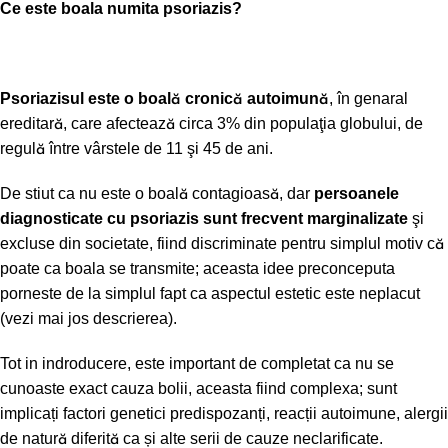
Ce este boala numita psoriazis?
Psoriazisul este o boală cronică autoimună
, în genaral
ereditară, care afectează circa 3% din populaţia globului, de
regulă între vârstele de 11 şi 45 de ani.
De stiut ca nu este o boală contagioasă, dar
persoanele
diagnosticate cu psoriazis sunt frecvent marginalizate
şi
excluse din societate, fiind discriminate pentru simplul motiv că
poate ca boala se transmite; aceasta idee preconceputa
porneste de la simplul fapt ca aspectul estetic este neplacut
(vezi mai jos descrierea).
Tot in indroducere, este important de completat ca nu se
cunoaste exact cauza bolii, aceasta fiind complexa; sunt
implicați factori genetici predispozanți, reacții autoimune, alergii
de natură diferită ca și alte serii de cauze neclarificate.