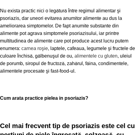
Nu exista practic nici o legătură între regimul alimentar şi
psoriazis, dar uneori evitarea anumitor alimente au dus la
ameliorarea simptomelor. De fapt anumite substante din
alimente pot agrava simptomele psoriazisului, iar printre
multitudinea de alimente care pot produce acest lucru putem
enumera:
carnea roşie
, laptele, cafeaua, legumele şi fructele de
culoare închisă, gălbenuşul de ou,
alimentele cu gluten
, uleiul
de porumb, siropul de fructoză, zahărul, făina, condimentele,
alimentele procesate şi fast-food-ul.
Cum arata practice pielea in psoriazis?
Cel mai frecvent tip de psoriazis este cel cu
porţiuni de piele îngroşată, solzoasă, cu